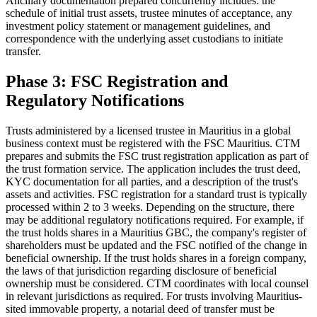
Ancillary documentation prepared concurrently includes: the
schedule of initial trust assets, trustee minutes of acceptance, any
investment policy statement or management guidelines, and
correspondence with the underlying asset custodians to initiate
transfer.
Phase 3: FSC Registration and
Regulatory Notifications
Trusts administered by a licensed trustee in Mauritius in a global
business context must be registered with the FSC Mauritius. CTM
prepares and submits the FSC trust registration application as part of
the trust formation service. The application includes the trust deed,
KYC documentation for all parties, and a description of the trust's
assets and activities. FSC registration for a standard trust is typically
processed within 2 to 3 weeks. Depending on the structure, there
may be additional regulatory notifications required. For example, if
the trust holds shares in a Mauritius GBC, the company's register of
shareholders must be updated and the FSC notified of the change in
beneficial ownership. If the trust holds shares in a foreign company,
the laws of that jurisdiction regarding disclosure of beneficial
ownership must be considered. CTM coordinates with local counsel
in relevant jurisdictions as required. For trusts involving Mauritius-
sited immovable property, a notarial deed of transfer must be