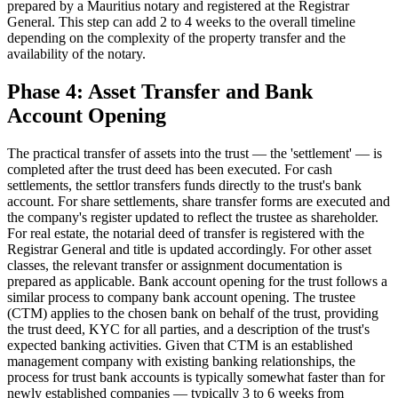
prepared by a Mauritius notary and registered at the Registrar
General. This step can add 2 to 4 weeks to the overall timeline
depending on the complexity of the property transfer and the
availability of the notary.
Phase 4: Asset Transfer and Bank
Account Opening
The practical transfer of assets into the trust — the 'settlement' — is
completed after the trust deed has been executed. For cash
settlements, the settlor transfers funds directly to the trust's bank
account. For share settlements, share transfer forms are executed and
the company's register updated to reflect the trustee as shareholder.
For real estate, the notarial deed of transfer is registered with the
Registrar General and title is updated accordingly. For other asset
classes, the relevant transfer or assignment documentation is
prepared as applicable. Bank account opening for the trust follows a
similar process to company bank account opening. The trustee
(CTM) applies to the chosen bank on behalf of the trust, providing
the trust deed, KYC for all parties, and a description of the trust's
expected banking activities. Given that CTM is an established
management company with existing banking relationships, the
process for trust bank accounts is typically somewhat faster than for
newly established companies — typically 3 to 6 weeks from