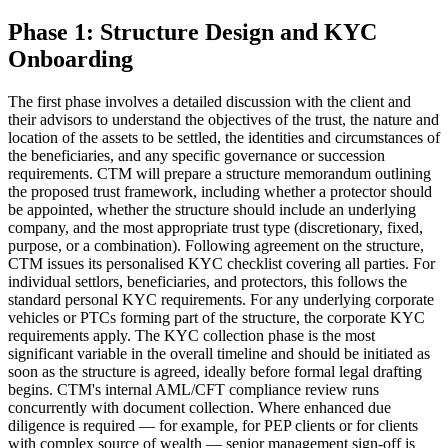
Phase 1: Structure Design and KYC
Onboarding
The first phase involves a detailed discussion with the client and
their advisors to understand the objectives of the trust, the nature and
location of the assets to be settled, the identities and circumstances of
the beneficiaries, and any specific governance or succession
requirements. CTM will prepare a structure memorandum outlining
the proposed trust framework, including whether a protector should
be appointed, whether the structure should include an underlying
company, and the most appropriate trust type (discretionary, fixed,
purpose, or a combination). Following agreement on the structure,
CTM issues its personalised KYC checklist covering all parties. For
individual settlors, beneficiaries, and protectors, this follows the
standard personal KYC requirements. For any underlying corporate
vehicles or PTCs forming part of the structure, the corporate KYC
requirements apply. The KYC collection phase is the most
significant variable in the overall timeline and should be initiated as
soon as the structure is agreed, ideally before formal legal drafting
begins. CTM's internal AML/CFT compliance review runs
concurrently with document collection. Where enhanced due
diligence is required — for example, for PEP clients or for clients
with complex source of wealth — senior management sign-off is