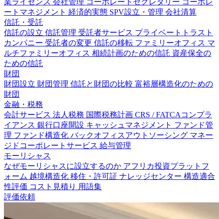
業ライセンス
会社管理
コーポレートセクレタリー
コーポレ
ートマネジメント
経済的実態
SPV設立・管理
会社清算
信託・受託
信託の設立
信託管理
受託者サービス
プライベートトラスト
カンパニー
受託者の変更
信託の移転
ファミリーオフィス
マ
ルチファミリーオフィス
相続計画のための信託
資産保全の
ための信託
財団
財団設立
財団管理
信託と財団の比較
富裕層構造化のための
財団
金融・税務
会計サービス
法人税務
国際税務計画
CRS / FATCAコンプラ
イアンス
銀行口座開設
キャッシュマネジメント
ファンド管
理
ファンド構造化
バックオフィスアウトソーシング
マネー
ジドコーポレートサービス
給与管理
モーリシャス
なぜモーリシャスに設立するのか
アフリカ投資プラットフ
ォーム
越境構造化
移住・許可証
ナレッジセンター
構造適合
性評価
コスト見積り
用語集
評価依頼