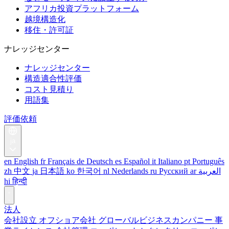
アフリカ投資プラットフォーム
越境構造化
移住・許可証
ナレッジセンター
ナレッジセンター
構造適合性評価
コスト見積り
用語集
評価依頼
ja
en
English
fr
Français
de
Deutsch
es
Español
it
Italiano
pt
Português
zh
中文
ja
日本語
ko
한국어
nl
Nederlands
ru
Русский
ar
العربية
hi
हिन्दी
法人
会社設立
オフショア会社
グローバルビジネスカンパニー
事