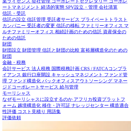
業ライセンス
会社管理
コーポレートセクレタリー
コーポレ
ートマネジメント
経済的実態
SPV設立・管理
会社清算
信託・受託
信託の設立
信託管理
受託者サービス
プライベートトラスト
カンパニー
受託者の変更
信託の移転
ファミリーオフィス
マ
ルチファミリーオフィス
相続計画のための信託
資産保全の
ための信託
財団
財団設立
財団管理
信託と財団の比較
富裕層構造化のための
財団
金融・税務
会計サービス
法人税務
国際税務計画
CRS / FATCAコンプラ
イアンス
銀行口座開設
キャッシュマネジメント
ファンド管
理
ファンド構造化
バックオフィスアウトソーシング
マネー
ジドコーポレートサービス
給与管理
モーリシャス
なぜモーリシャスに設立するのか
アフリカ投資プラットフ
ォーム
越境構造化
移住・許可証
ナレッジセンター
構造適合
性評価
コスト見積り
用語集
評価依頼