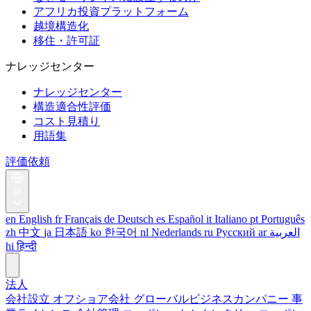
アフリカ投資プラットフォーム
越境構造化
移住・許可証
ナレッジセンター
ナレッジセンター
構造適合性評価
コスト見積り
用語集
評価依頼
ja
en
English
fr
Français
de
Deutsch
es
Español
it
Italiano
pt
Português
zh
中文
ja
日本語
ko
한국어
nl
Nederlands
ru
Русский
ar
العربية
hi
हिन्दी
法人
会社設立
オフショア会社
グローバルビジネスカンパニー
事