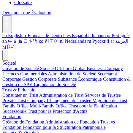
Glossaire
Demander une Évaluation
fr
en
English
fr
Français
de
Deutsch
es
Español
it
Italiano
pt
Português
zh
中文
ja
日本語
ko
한국어
nl
Nederlands
ru
Русский
ar
العربية
hi
हिन्दी
Société
Création de Société
Société Offshore
Global Business Company
Licences Commerciales
Administration de Société
Secrétariat
Corporate
Gestion Corporate
Substance Économique
Constitution &
Gestion de SPV
Liquidation de Société
Trust & Fiduciaire
Constituer un Trust
Administration de Trust
Services de Trustee
Private Trust Company
Changement de Trustee
Migration de Trust
Family Office
Multi-Family Office
Trust pour la Planification
Successorale
Trust pour la Protection d'Actifs
Fondation
Création de Fondation
Administration de Fondation
Trust vs
Fondation
Fondation pour la Structuration Patrimoniale
Finance & Fiscalité