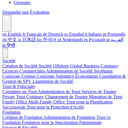
Glossaire
Demander une Évaluation
fr
en
English
fr
Français
de
Deutsch
es
Español
it
Italiano
pt
Português
zh
中文
ja
日本語
ko
한국어
nl
Nederlands
ru
Русский
ar
العربية
hi
हिन्दी
Société
Création de Société
Société Offshore
Global Business Company
Licences Commerciales
Administration de Société
Secrétariat
Corporate
Gestion Corporate
Substance Économique
Constitution &
Gestion de SPV
Liquidation de Société
Trust & Fiduciaire
Constituer un Trust
Administration de Trust
Services de Trustee
Private Trust Company
Changement de Trustee
Migration de Trust
Family Office
Multi-Family Office
Trust pour la Planification
Successorale
Trust pour la Protection d'Actifs
Fondation
Création de Fondation
Administration de Fondation
Trust vs
Fondation
Fondation pour la Structuration Patrimoniale
Finance & Fiscalité