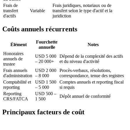
Frais de
Frais juridiques, notariaux ou de
transfert
Variable
transfert selon le type d'actif et la
d'actifs
juridiction
Coûts annuels récurrents
Fourchette
Élément
Notes
annuelle
Honoraires
USD 5 000
Dépend de la complexité des actifs
annuels de
– 20 000+
et du niveau d'activité
trustee
Frais annuels
USD 2 000
Procès-verbaux, résolutions,
d'administration
– 8 000
correspondance, tenue des registres
Comptabilité et
USD 1 500
Comptes annuels et reporting fiscal
reporting
– 5 000
si requis
Reporting
USD 500 –
Dépôt annuel de conformité
CRS/FATCA
1 500
Principaux facteurs de coût