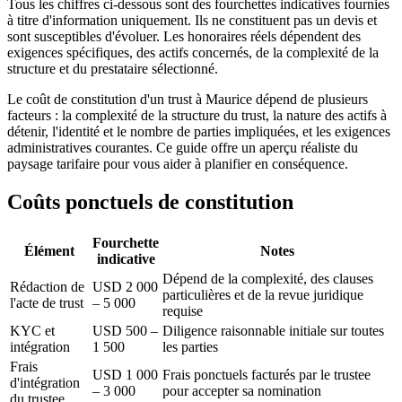
Tous les chiffres ci-dessous sont des fourchettes indicatives fournies
à titre d'information uniquement. Ils ne constituent pas un devis et
sont susceptibles d'évoluer. Les honoraires réels dépendent des
exigences spécifiques, des actifs concernés, de la complexité de la
structure et du prestataire sélectionné.
Le coût de constitution d'un trust à Maurice dépend de plusieurs
facteurs : la complexité de la structure du trust, la nature des actifs à
détenir, l'identité et le nombre de parties impliquées, et les exigences
administratives courantes. Ce guide offre un aperçu réaliste du
paysage tarifaire pour vous aider à planifier en conséquence.
Coûts ponctuels de constitution
Fourchette
Élément
Notes
indicative
Dépend de la complexité, des clauses
Rédaction de
USD 2 000
particulières et de la revue juridique
l'acte de trust
– 5 000
requise
KYC et
USD 500 –
Diligence raisonnable initiale sur toutes
intégration
1 500
les parties
Frais
USD 1 000
Frais ponctuels facturés par le trustee
d'intégration
– 3 000
pour accepter sa nomination
du trustee