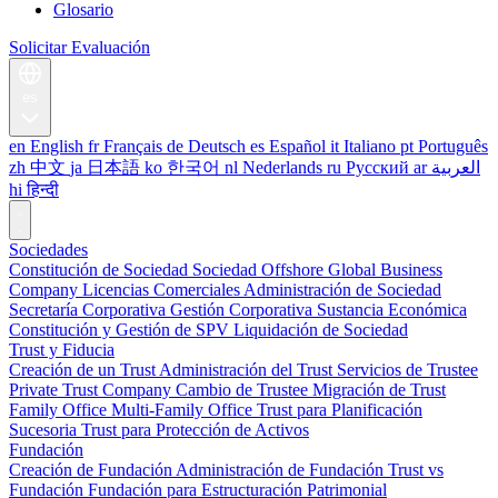
Glosario
Solicitar Evaluación
es
en
English
fr
Français
de
Deutsch
es
Español
it
Italiano
pt
Português
zh
中文
ja
日本語
ko
한국어
nl
Nederlands
ru
Русский
ar
العربية
hi
हिन्दी
Sociedades
Constitución de Sociedad
Sociedad Offshore
Global Business
Company
Licencias Comerciales
Administración de Sociedad
Secretaría Corporativa
Gestión Corporativa
Sustancia Económica
Constitución y Gestión de SPV
Liquidación de Sociedad
Trust y Fiducia
Creación de un Trust
Administración del Trust
Servicios de Trustee
Private Trust Company
Cambio de Trustee
Migración de Trust
Family Office
Multi-Family Office
Trust para Planificación
Sucesoria
Trust para Protección de Activos
Fundación
Creación de Fundación
Administración de Fundación
Trust vs
Fundación
Fundación para Estructuración Patrimonial