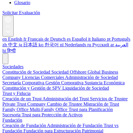
Glosario
Solicitar Evaluación
es
en
English
fr
Français
de
Deutsch
es
Español
it
Italiano
pt
Português
zh
中文
ja
日本語
ko
한국어
nl
Nederlands
ru
Русский
ar
العربية
hi
हिन्दी
Sociedades
Constitución de Sociedad
Sociedad Offshore
Global Business
Company
Licencias Comerciales
Administración de Sociedad
Secretaría Corporativa
Gestión Corporativa
Sustancia Económica
Constitución y Gestión de SPV
Liquidación de Sociedad
Trust y Fiducia
Creación de un Trust
Administración del Trust
Servicios de Trustee
Private Trust Company
Cambio de Trustee
Migración de Trust
Family Office
Multi-Family Office
Trust para Planificación
Sucesoria
Trust para Protección de Activos
Fundación
Creación de Fundación
Administración de Fundación
Trust vs
Fundación
Fundación para Estructuración Patrimonial