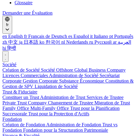
Glossaire
Demander une Évaluation
fr
en
English
fr
Français
de
Deutsch
es
Español
it
Italiano
pt
Português
zh
中文
ja
日本語
ko
한국어
nl
Nederlands
ru
Русский
ar
العربية
hi
हिन्दी
Société
Création de Société
Société Offshore
Global Business Company
Licences Commerciales
Administration de Société
Secrétariat
Corporate
Gestion Corporate
Substance Économique
Constitution &
Gestion de SPV
Liquidation de Société
Trust & Fiduciaire
Constituer un Trust
Administration de Trust
Services de Trustee
Private Trust Company
Changement de Trustee
Migration de Trust
Family Office
Multi-Family Office
Trust pour la Planification
Successorale
Trust pour la Protection d'Actifs
Fondation
Création de Fondation
Administration de Fondation
Trust vs
Fondation
Fondation pour la Structuration Patrimoniale
Finance & Fiscalité