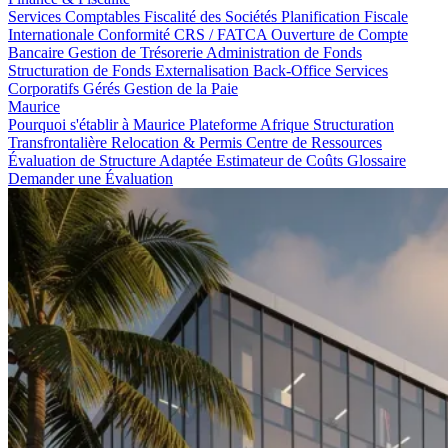
Services Comptables
Fiscalité des Sociétés
Planification Fiscale
Internationale
Conformité CRS / FATCA
Ouverture de Compte
Bancaire
Gestion de Trésorerie
Administration de Fonds
Structuration de Fonds
Externalisation Back-Office
Services
Corporatifs Gérés
Gestion de la Paie
Maurice
Pourquoi s'établir à Maurice
Plateforme Afrique
Structuration
Transfrontalière
Relocation & Permis
Centre de Ressources
Évaluation de Structure Adaptée
Estimateur de Coûts
Glossaire
Demander une Évaluation