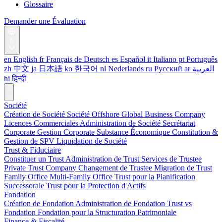
Glossaire
Demander une Évaluation
fr
en
English
fr
Français
de
Deutsch
es
Español
it
Italiano
pt
Português
zh
中文
ja
日本語
ko
한국어
nl
Nederlands
ru
Русский
ar
العربية
hi
हिन्दी
Société
Création de Société
Société Offshore
Global Business Company
Licences Commerciales
Administration de Société
Secrétariat
Corporate
Gestion Corporate
Substance Économique
Constitution &
Gestion de SPV
Liquidation de Société
Trust & Fiduciaire
Constituer un Trust
Administration de Trust
Services de Trustee
Private Trust Company
Changement de Trustee
Migration de Trust
Family Office
Multi-Family Office
Trust pour la Planification
Successorale
Trust pour la Protection d'Actifs
Fondation
Création de Fondation
Administration de Fondation
Trust vs
Fondation
Fondation pour la Structuration Patrimoniale
Finance & Fiscalité