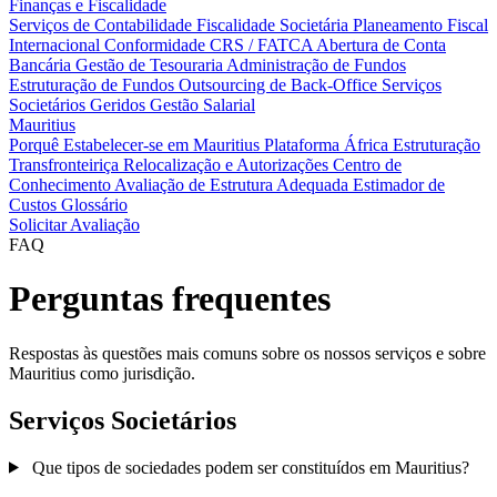
Finanças e Fiscalidade
Serviços de Contabilidade
Fiscalidade Societária
Planeamento Fiscal
Internacional
Conformidade CRS / FATCA
Abertura de Conta
Bancária
Gestão de Tesouraria
Administração de Fundos
Estruturação de Fundos
Outsourcing de Back-Office
Serviços
Societários Geridos
Gestão Salarial
Mauritius
Porquê Estabelecer-se em Mauritius
Plataforma África
Estruturação
Transfronteiriça
Relocalização e Autorizações
Centro de
Conhecimento
Avaliação de Estrutura Adequada
Estimador de
Custos
Glossário
Solicitar Avaliação
FAQ
Perguntas frequentes
Respostas às questões mais comuns sobre os nossos serviços e sobre
Mauritius como jurisdição.
Serviços Societários
Que tipos de sociedades podem ser constituídos em Mauritius?