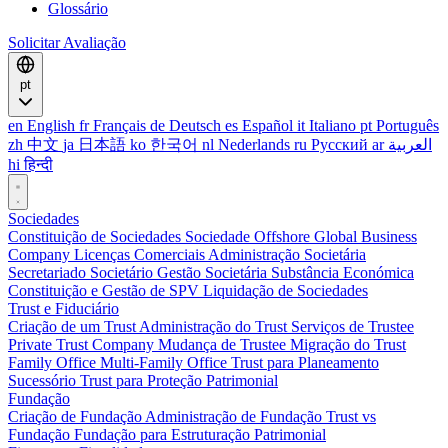
Glossário
Solicitar Avaliação
pt
en
English
fr
Français
de
Deutsch
es
Español
it
Italiano
pt
Português
zh
中文
ja
日本語
ko
한국어
nl
Nederlands
ru
Русский
ar
العربية
hi
हिन्दी
Sociedades
Constituição de Sociedades
Sociedade Offshore
Global Business
Company
Licenças Comerciais
Administração Societária
Secretariado Societário
Gestão Societária
Substância Económica
Constituição e Gestão de SPV
Liquidação de Sociedades
Trust e Fiduciário
Criação de um Trust
Administração do Trust
Serviços de Trustee
Private Trust Company
Mudança de Trustee
Migração do Trust
Family Office
Multi-Family Office
Trust para Planeamento
Sucessório
Trust para Proteção Patrimonial
Fundação
Criação de Fundação
Administração de Fundação
Trust vs
Fundação
Fundação para Estruturação Patrimonial