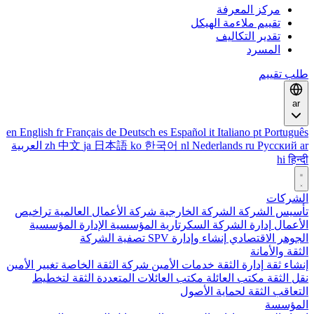
مركز المعرفة
تقييم ملاءمة الهيكل
تقدير التكاليف
المسرد
طلب تقييم
ar
en
English
fr
Français
de
Deutsch
es
Español
it
Italiano
pt
Português
ar
Русский
ru
Nederlands
nl
한국어
ko
日本語
ja
中文
zh
العربية
hi
हिन्दी
الشركات
تأسيس الشركة
الشركة الخارجية
شركة الأعمال العالمية
تراخيص
الأعمال
إدارة الشركة
السكرتارية المؤسسية
الإدارة المؤسسية
الجوهر الاقتصادي
إنشاء وإدارة SPV
تصفية الشركة
الثقة والأمانة
إنشاء ثقة
إدارة الثقة
خدمات الأمين
شركة الثقة الخاصة
تغيير الأمين
نقل الثقة
مكتب العائلة
مكتب العائلات المتعددة
الثقة لتخطيط
التعاقب
الثقة لحماية الأصول
المؤسسة