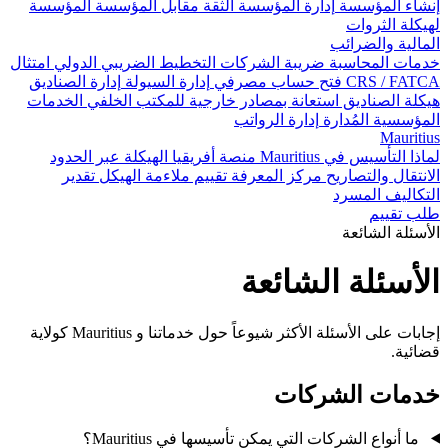
إنشاء المؤسسة
إدارة المؤسسة
الثقة مقابل المؤسسة
المؤسسة
لهيكلة الثروات
المالية والضرائب
خدمات المحاسبة
ضريبة الشركات
التخطيط الضريبي الدولي
امتثال
CRS / FATCA
فتح حساب مصرفي
إدارة السيولة
إدارة الصناديق
هيكلة الصناديق
استعانة بمصادر خارجية للمكتب الخلفي
الخدمات
المؤسسية المُدارة
إدارة الرواتب
Mauritius
لماذا التأسيس في Mauritius
منصة أفريقيا
الهيكلة عبر الحدود
الانتقال والتصاريح
مركز المعرفة
تقييم ملاءمة الهيكل
تقدير
التكاليف
المسرد
طلب تقييم
الأسئلة الشائعة
الأسئلة الشائعة
إجابات على الأسئلة الأكثر شيوعاً حول خدماتنا و Mauritius كولاية
قضائية.
خدمات الشركات
ما أنواع الشركات التي يمكن تأسيسها في Mauritius؟