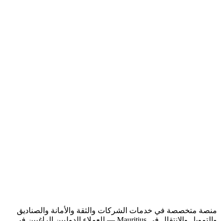
CT
منصة متخصصة في خدمات الشركات والثقة والأمانة والصناديق
والتمويل والانتقال في Mauritius — للعملاء الدوليين الراغبين في