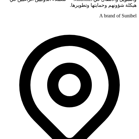
هيكلة شؤونهم وحمايتها وتطويرها.
A brand of Sunibel