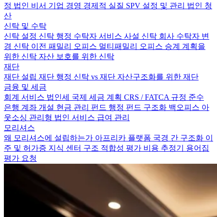
정
법인 비서
기업 경영
경제적 실질
SPV 설정 및 관리
법인 청
산
신탁 및 수탁
신탁 설정
신탁 행정
수탁자 서비스
사설 신탁 회사
수탁자 변
경
신탁 이전
패밀리 오피스
멀티패밀리 오피스
승계 계획을
위한 신탁
자산 보호를 위한 신탁
재단
재단 설립
재단 행정
신탁 vs 재단
자산구조화를 위한 재단
금융 및 세금
회계 서비스
법인세
국제 세금 계획
CRS / FATCA 규정 준수
은행 계좌 개설
현금 관리
펀드 행정
펀드 구조화
백오피스 아
웃소싱
관리형 법인 서비스
급여 관리
모리셔스
왜 모리셔스에 설립하는가
아프리카 플랫폼
국경 간 구조화
이
주 및 허가증
지식 센터
구조 적합성 평가
비용 추정기
용어집
평가 요청