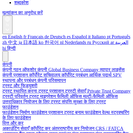
शब्दकोश
मूल्यांकन का अनुरोध करें
hi
en
English
fr
Français
de
Deutsch
es
Español
it
Italiano
pt
Português
zh
中文
ja
日本語
ko
한국어
nl
Nederlands
ru
Русский
ar
العربية
hi
हिन्दी
कंपनी
कंपनी गठन
ऑफशोर कंपनी
Global Business Company
व्यापार लाइसेंस
कंपनी प्रशासन
कॉर्पोरेट सचिवालय
कॉर्पोरेट प्रबंधन
आर्थिक पदार्थ
SPV
स्थापना और प्रबंधन
कंपनी परिसमापन
ट्रस्ट और फिड्युशरी
ट्रस्ट स्थापित करना
ट्रस्ट प्रशासन
ट्रस्टी सेवाएँ
Private Trust Company
ट्रस्टी परिवर्तन
ट्रस्ट माइग्रेशन
फैमिली ऑफिस
मल्टी-फैमिली ऑफिस
उत्तराधिकार नियोजन के लिए ट्रस्ट
संपत्ति सुरक्षा के लिए ट्रस्ट
फाउंडेशन
फाउंडेशन निर्माण
फाउंडेशन प्रशासन
ट्रस्ट बनाम फाउंडेशन
वेल्थ स्ट्रक्चरिंग
के लिए फाउंडेशन
वित्त और कर
अकाउंटिंग सेवाएँ
कॉर्पोरेट कर
अंतरराष्ट्रीय कर नियोजन
CRS / FATCA