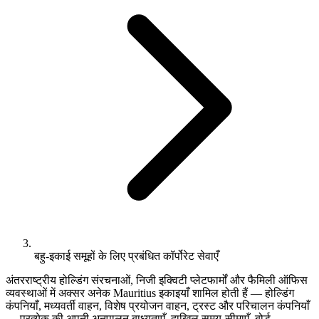
बहु-इकाई समूहों के लिए प्रबंधित कॉर्पोरेट सेवाएँ
अंतरराष्ट्रीय होल्डिंग संरचनाओं, निजी इक्विटी प्लेटफार्मों और फैमिली ऑफिस
व्यवस्थाओं में अक्सर अनेक Mauritius इकाइयाँ शामिल होती हैं — होल्डिंग
कंपनियाँ, मध्यवर्ती वाहन, विशेष प्रयोजन वाहन, ट्रस्ट और परिचालन कंपनियाँ
— प्रत्येक की अपनी अनुपालन बाध्यताएँ, दाखिल समय-सीमाएँ, बोर्ड