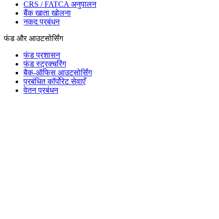
CRS / FATCA अनुपालन
बैंक खाता खोलना
नकद प्रबंधन
फंड और आउटसोर्सिंग
फंड प्रशासन
फंड स्ट्रक्चरिंग
बैक-ऑफिस आउटसोर्सिंग
प्रबंधित कॉर्पोरेट सेवाएँ
वेतन प्रबंधन
Mauritius