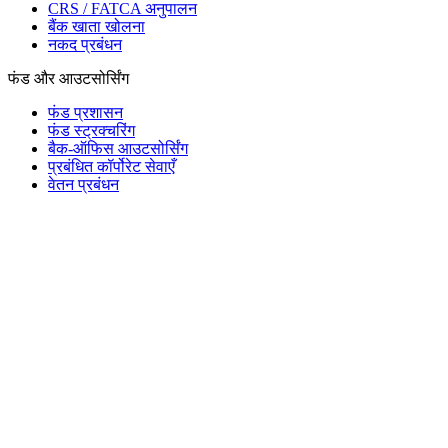
CRS / FATCA अनुपालन
बैंक खाता खोलना
नकद प्रबंधन
फंड और आउटसोर्सिंग
फंड प्रशासन
फंड स्ट्रक्चरिंग
बैक-ऑफिस आउटसोर्सिंग
प्रबंधित कॉर्पोरेट सेवाएँ
वेतन प्रबंधन
Mauritius