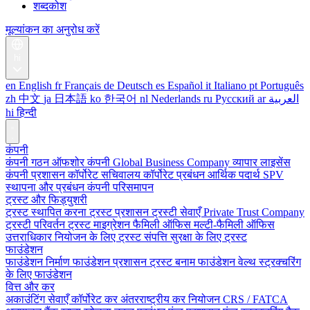
शब्दकोश
मूल्यांकन का अनुरोध करें
hi
en
English
fr
Français
de
Deutsch
es
Español
it
Italiano
pt
Português
zh
中文
ja
日本語
ko
한국어
nl
Nederlands
ru
Русский
ar
العربية
hi
हिन्दी
कंपनी
कंपनी गठन
ऑफशोर कंपनी
Global Business Company
व्यापार लाइसेंस
कंपनी प्रशासन
कॉर्पोरेट सचिवालय
कॉर्पोरेट प्रबंधन
आर्थिक पदार्थ
SPV
स्थापना और प्रबंधन
कंपनी परिसमापन
ट्रस्ट और फिड्युशरी
ट्रस्ट स्थापित करना
ट्रस्ट प्रशासन
ट्रस्टी सेवाएँ
Private Trust Company
ट्रस्टी परिवर्तन
ट्रस्ट माइग्रेशन
फैमिली ऑफिस
मल्टी-फैमिली ऑफिस
उत्तराधिकार नियोजन के लिए ट्रस्ट
संपत्ति सुरक्षा के लिए ट्रस्ट
फाउंडेशन
फाउंडेशन निर्माण
फाउंडेशन प्रशासन
ट्रस्ट बनाम फाउंडेशन
वेल्थ स्ट्रक्चरिंग
के लिए फाउंडेशन
वित्त और कर
अकाउंटिंग सेवाएँ
कॉर्पोरेट कर
अंतरराष्ट्रीय कर नियोजन
CRS / FATCA