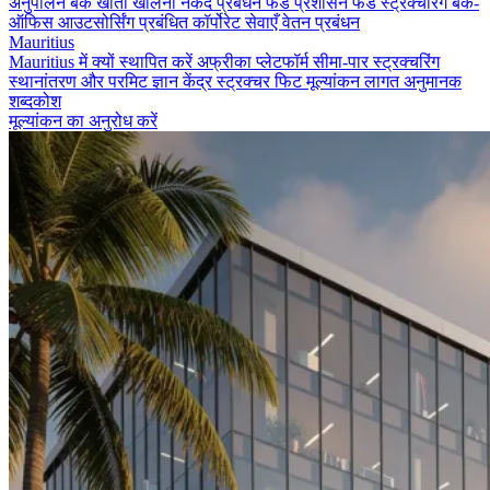
अनुपालन
बैंक खाता खोलना
नकद प्रबंधन
फंड प्रशासन
फंड स्ट्रक्चरिंग
बैक-
ऑफिस आउटसोर्सिंग
प्रबंधित कॉर्पोरेट सेवाएँ
वेतन प्रबंधन
Mauritius
Mauritius में क्यों स्थापित करें
अफ्रीका प्लेटफॉर्म
सीमा-पार स्ट्रक्चरिंग
स्थानांतरण और परमिट
ज्ञान केंद्र
स्ट्रक्चर फिट मूल्यांकन
लागत अनुमानक
शब्दकोश
मूल्यांकन का अनुरोध करें