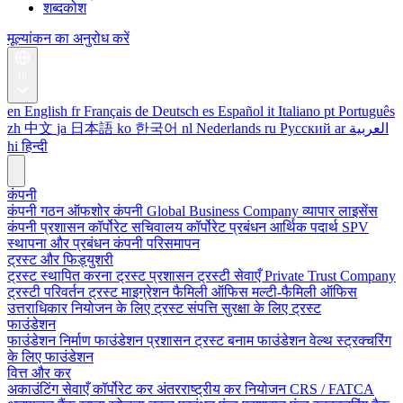
शब्दकोश
मूल्यांकन का अनुरोध करें
hi
en
English
fr
Français
de
Deutsch
es
Español
it
Italiano
pt
Português
zh
中文
ja
日本語
ko
한국어
nl
Nederlands
ru
Русский
ar
العربية
hi
हिन्दी
कंपनी
कंपनी गठन
ऑफशोर कंपनी
Global Business Company
व्यापार लाइसेंस
कंपनी प्रशासन
कॉर्पोरेट सचिवालय
कॉर्पोरेट प्रबंधन
आर्थिक पदार्थ
SPV
स्थापना और प्रबंधन
कंपनी परिसमापन
ट्रस्ट और फिड्युशरी
ट्रस्ट स्थापित करना
ट्रस्ट प्रशासन
ट्रस्टी सेवाएँ
Private Trust Company
ट्रस्टी परिवर्तन
ट्रस्ट माइग्रेशन
फैमिली ऑफिस
मल्टी-फैमिली ऑफिस
उत्तराधिकार नियोजन के लिए ट्रस्ट
संपत्ति सुरक्षा के लिए ट्रस्ट
फाउंडेशन
फाउंडेशन निर्माण
फाउंडेशन प्रशासन
ट्रस्ट बनाम फाउंडेशन
वेल्थ स्ट्रक्चरिंग
के लिए फाउंडेशन
वित्त और कर
अकाउंटिंग सेवाएँ
कॉर्पोरेट कर
अंतरराष्ट्रीय कर नियोजन
CRS / FATCA