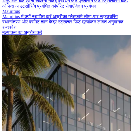
अनुपालन
बैंक खाता खोलना
नकद प्रबंधन
फंड प्रशासन
फंड स्ट्रक्चरिंग
बैक-
ऑफिस आउटसोर्सिंग
प्रबंधित कॉर्पोरेट सेवाएँ
वेतन प्रबंधन
Mauritius
Mauritius में क्यों स्थापित करें
अफ्रीका प्लेटफॉर्म
सीमा-पार स्ट्रक्चरिंग
स्थानांतरण और परमिट
ज्ञान केंद्र
स्ट्रक्चर फिट मूल्यांकन
लागत अनुमानक
शब्दकोश
मूल्यांकन का अनुरोध करें