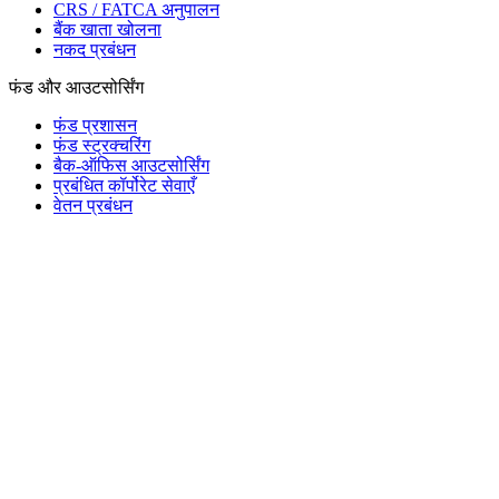
CRS / FATCA अनुपालन
बैंक खाता खोलना
नकद प्रबंधन
फंड और आउटसोर्सिंग
फंड प्रशासन
फंड स्ट्रक्चरिंग
बैक-ऑफिस आउटसोर्सिंग
प्रबंधित कॉर्पोरेट सेवाएँ
वेतन प्रबंधन
Mauritius