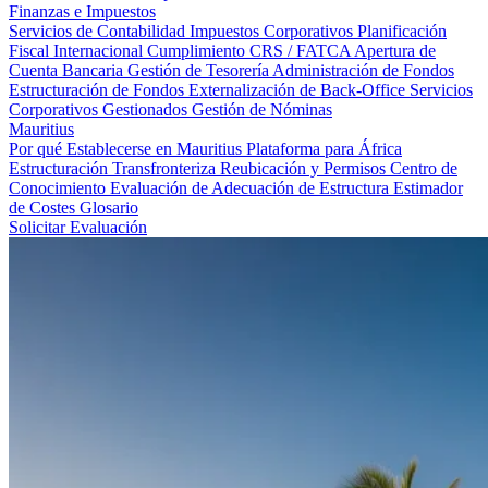
Finanzas e Impuestos
Servicios de Contabilidad
Impuestos Corporativos
Planificación
Fiscal Internacional
Cumplimiento CRS / FATCA
Apertura de
Cuenta Bancaria
Gestión de Tesorería
Administración de Fondos
Estructuración de Fondos
Externalización de Back-Office
Servicios
Corporativos Gestionados
Gestión de Nóminas
Mauritius
Por qué Establecerse en Mauritius
Plataforma para África
Estructuración Transfronteriza
Reubicación y Permisos
Centro de
Conocimiento
Evaluación de Adecuación de Estructura
Estimador
de Costes
Glosario
Solicitar Evaluación