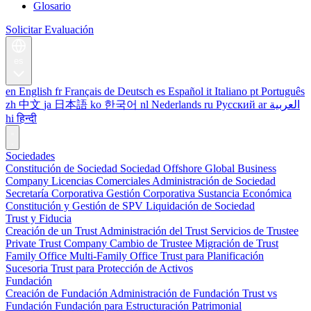
Glosario
Solicitar Evaluación
es
en
English
fr
Français
de
Deutsch
es
Español
it
Italiano
pt
Português
zh
中文
ja
日本語
ko
한국어
nl
Nederlands
ru
Русский
ar
العربية
hi
हिन्दी
Sociedades
Constitución de Sociedad
Sociedad Offshore
Global Business
Company
Licencias Comerciales
Administración de Sociedad
Secretaría Corporativa
Gestión Corporativa
Sustancia Económica
Constitución y Gestión de SPV
Liquidación de Sociedad
Trust y Fiducia
Creación de un Trust
Administración del Trust
Servicios de Trustee
Private Trust Company
Cambio de Trustee
Migración de Trust
Family Office
Multi-Family Office
Trust para Planificación
Sucesoria
Trust para Protección de Activos
Fundación
Creación de Fundación
Administración de Fundación
Trust vs
Fundación
Fundación para Estructuración Patrimonial