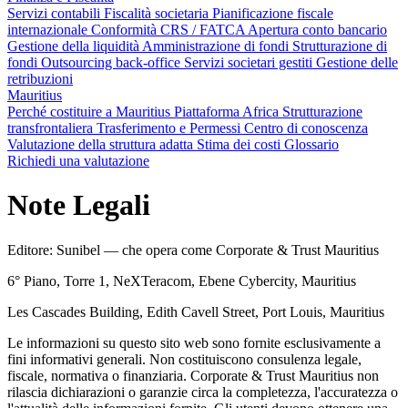
Servizi contabili
Fiscalità societaria
Pianificazione fiscale
internazionale
Conformità CRS / FATCA
Apertura conto bancario
Gestione della liquidità
Amministrazione di fondi
Strutturazione di
fondi
Outsourcing back-office
Servizi societari gestiti
Gestione delle
retribuzioni
Mauritius
Perché costituire a Mauritius
Piattaforma Africa
Strutturazione
transfrontaliera
Trasferimento e Permessi
Centro di conoscenza
Valutazione della struttura adatta
Stima dei costi
Glossario
Richiedi una valutazione
Note Legali
Editore: Sunibel — che opera come Corporate & Trust Mauritius
6° Piano, Torre 1, NeXTeracom, Ebene Cybercity, Mauritius
Les Cascades Building, Edith Cavell Street, Port Louis, Mauritius
Le informazioni su questo sito web sono fornite esclusivamente a
fini informativi generali. Non costituiscono consulenza legale,
fiscale, normativa o finanziaria. Corporate & Trust Mauritius non
rilascia dichiarazioni o garanzie circa la completezza, l'accuratezza o