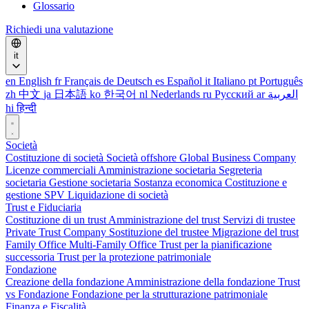
Glossario
Richiedi una valutazione
it
en
English
fr
Français
de
Deutsch
es
Español
it
Italiano
pt
Português
zh
中文
ja
日本語
ko
한국어
nl
Nederlands
ru
Русский
ar
العربية
hi
हिन्दी
Società
Costituzione di società
Società offshore
Global Business Company
Licenze commerciali
Amministrazione societaria
Segreteria
societaria
Gestione societaria
Sostanza economica
Costituzione e
gestione SPV
Liquidazione di società
Trust e Fiduciaria
Costituzione di un trust
Amministrazione del trust
Servizi di trustee
Private Trust Company
Sostituzione del trustee
Migrazione del trust
Family Office
Multi-Family Office
Trust per la pianificazione
successoria
Trust per la protezione patrimoniale
Fondazione
Creazione della fondazione
Amministrazione della fondazione
Trust
vs Fondazione
Fondazione per la strutturazione patrimoniale
Finanza e Fiscalità